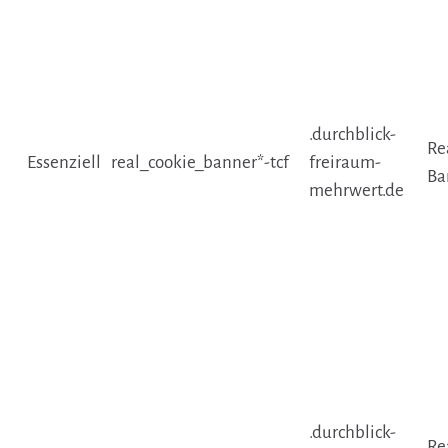
.durchblick-
Re
Essenziell
real_cookie_banner*-tcf
freiraum-
Ba
mehrwert.de
.durchblick-
Re