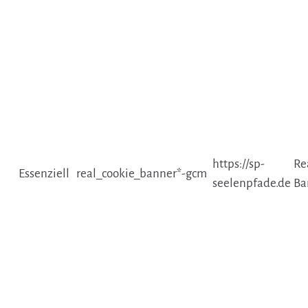
https://sp-
Re
Essenziell
real_cookie_banner*-gcm
seelenpfade.de
Ba