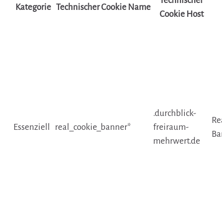
Technischer
Kategorie
Technischer Cookie Name
Cookie Host
.durchblick-
Re
Essenziell
real_cookie_banner*
freiraum-
Ba
mehrwert.de