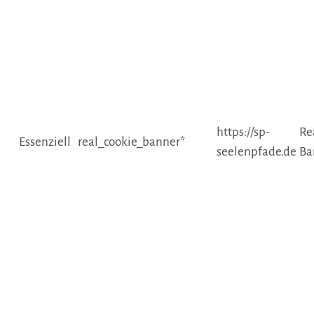
https://sp-
Re
Essenziell
real_cookie_banner*
seelenpfade.de
Ba