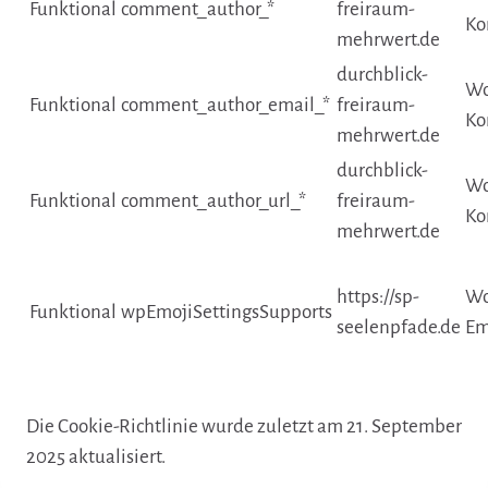
Funktional
comment_author_*
freiraum-
Ko
mehrwert.de
durchblick-
Wo
Funktional
comment_author_email_*
freiraum-
Ko
mehrwert.de
durchblick-
Wo
Funktional
comment_author_url_*
freiraum-
Ko
mehrwert.de
https://sp-
Wo
Funktional
wpEmojiSettingsSupports
seelenpfade.de
Em
Die Cookie-Richtlinie wurde zuletzt am 21. September
2025 aktualisiert.