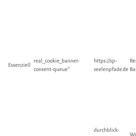
real_cookie_banner-
https://sp-
Re
Essenziell
consent-queue*
seelenpfade.de
Ba
durchblick-
Wo