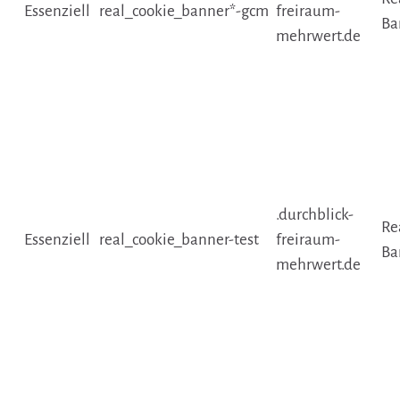
Essenziell
real_cookie_banner*-gcm
freiraum-
Ba
mehrwert.de
.durchblick-
Re
Essenziell
real_cookie_banner-test
freiraum-
Ba
mehrwert.de