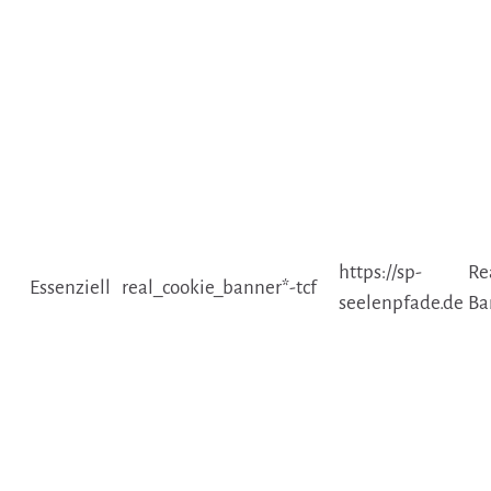
https://sp-
Re
Essenziell
real_cookie_banner*-tcf
seelenpfade.de
Ba